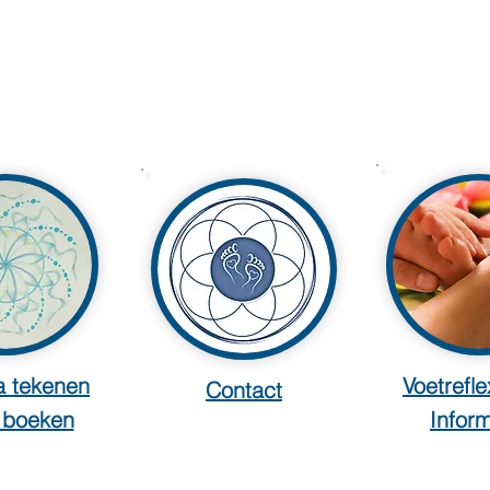
 tekenen
Voetrefle
Contact
t boeken
Inform