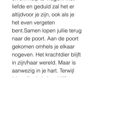
liefde en geduld zal het er 
altijdvoor je zijn, ook als je 
het even vergeten 
bent.Samen lopen jullie terug 
naar de poort. Aan de poort 
gekomen omhels je elkaar 
nogeven. Het krachtdier blijft 
in zijn/haar wereld. Maar is 
aanwezig in je hart. Terwijl 
jehet dier in je hart blijft 
voelen, groet je de 
poortwachter en wandel je 
terug naarboven langs de 
trap. Je komt aan in de holle 
boom en neemt opnieuw het 
pad langshet beekje met het 