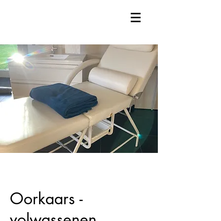
Oorkaars -
volwassenen