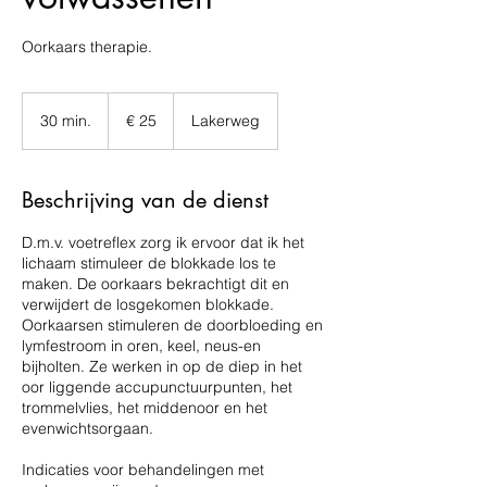
Oorkaars therapie.
25
euro
30 min.
3
€ 25
Lakerweg
0
m
i
Beschrijving van de dienst
n
.
D.m.v. voetreflex zorg ik ervoor dat ik het
lichaam stimuleer de blokkade los te
maken. De oorkaars bekrachtigt dit en
verwijdert de losgekomen blokkade.
Oorkaarsen stimuleren de doorbloeding en
lymfestroom in oren, keel, neus-en
bijholten. Ze werken in op de diep in het
oor liggende accupunctuurpunten, het
trommelvlies, het middenoor en het
evenwichtsorgaan.
Indicaties voor behandelingen met