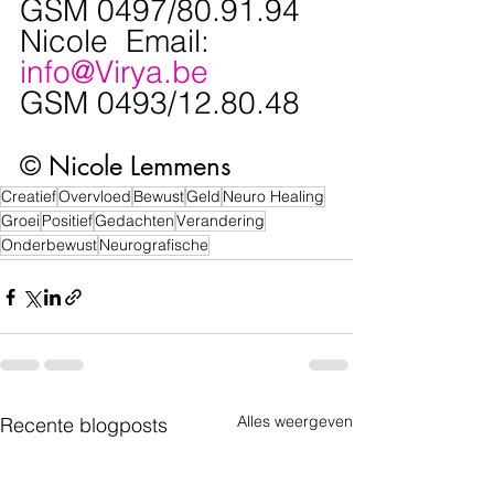
GSM 0497/80.91.94
Nicole  Email: 
info@Virya.be
GSM 0493/12.80.48
© Nicole Lemmens
Creatief
Overvloed
Bewust
Geld
Neuro Healing
Groei
Positief
Gedachten
Verandering
Onderbewust
Neurografische
Alles weergeven
Recente blogposts