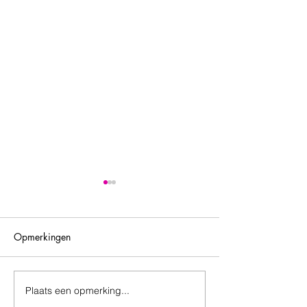
Opmerkingen
Plaats een opmerking...
Voel je dat er iets uit
NIEUW! BASIS